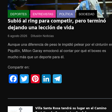
DEPORTES
ENTREVISTAS
POLÍTICA
SOCIEDAD
Subió al ring para competir, pero terminó
dejando una lección de vida
6 agosto 2026
Difusión Noticias
Aunque una diferencia de peso le impidió pelear por el cinturón e
Piquillín, Milton Garay emocionó al contar por qué el boxeo es
mucho más que un deporte para él.
Compartir en:
F
T
P
L
T
a
w
i
i
e
c
i
n
n
l
e
t
t
k
e
Villa Santa Rosa tendrá su lugar en el Camino