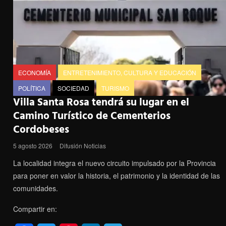
o
e
r
d
r
o
r
e
I
a
k
s
n
m
t
ECONOMÍA
ENTRETENIMIENTO, CULTURA Y EDUCACIÓN
POLÍTICA
SOCIEDAD
TURISMO
Villa Santa Rosa tendrá su lugar en el
Camino Turístico de Cementerios
Cordobeses
5 agosto 2026
Difusión Noticias
La localidad integra el nuevo circuito impulsado por la Provincia
para poner en valor la historia, el patrimonio y la identidad de las
comunidades.
Compartir en: