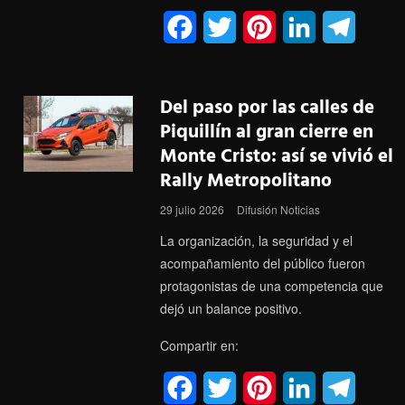
F
T
P
L
T
a
w
i
i
e
c
i
n
n
l
Del paso por las calles de
e
t
t
k
e
Piquillín al gran cierre en
Monte Cristo: así se vivió el
b
t
e
e
g
Rally Metropolitano
o
e
r
d
r
29 julio 2026
Difusión Noticias
o
r
e
I
a
La organización, la seguridad y el
k
s
n
m
acompañamiento del público fueron
protagonistas de una competencia que
t
dejó un balance positivo.
Compartir en:
F
T
P
L
T