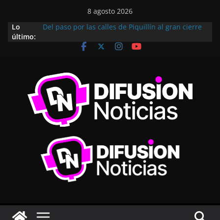
8 agosto 2026
Lo
Del paso por las calles de Piquillín al gran cierre
último:
en Monte Cristo: así se vivió el Rally
Metropolitano
Subió al ring para competir, pero terminó
dejando una lección de vida
Villa Santa Rosa tendrá su lugar en el Camino
Turístico de Cementerios Cordobeses
Villa Fontana celebró sus 102 años con un
importante anuncio: habrá 60 nuevos lotes
¿Cuales son los requisitos para acceder?
Del dolor al podio: Pablo Quevedo volvió a hacer
historia en el fisicoculturismo internacional