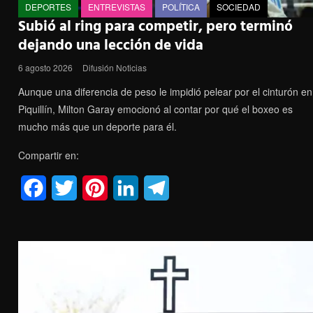
DEPORTES
ENTREVISTAS
POLÍTICA
SOCIEDAD
Subió al ring para competir, pero terminó
dejando una lección de vida
6 agosto 2026
Difusión Noticias
Aunque una diferencia de peso le impidió pelear por el cinturón en
Piquillín, Milton Garay emocionó al contar por qué el boxeo es
mucho más que un deporte para él.
Compartir en:
F
T
P
L
T
a
w
i
i
e
c
i
n
n
l
e
t
t
k
e
b
t
e
e
g