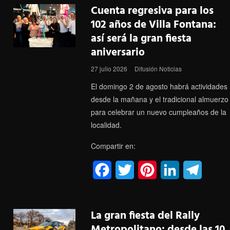
c
i
n
n
l
Cuenta regresiva para los
e
t
t
k
e
102 años de Villa Fontana:
así será la gran fiesta
b
t
e
e
g
aniversario
o
e
r
d
r
27 julio 2026
Difusión Noticias
o
r
e
I
a
El domingo 2 de agosto habrá actividades
k
s
n
m
desde la mañana y el tradicional almuerzo
para celebrar un nuevo cumpleaños de la
t
localidad.
Compartir en:
F
T
P
L
T
a
w
i
i
e
c
i
n
n
l
La gran fiesta del Rally
e
t
t
k
e
Metropolitano: desde las 10