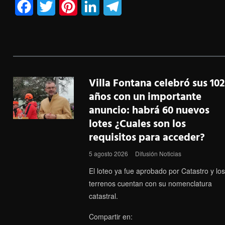
F
T
P
L
T
a
w
i
i
e
c
i
n
n
l
e
t
t
k
e
b
t
e
e
g
Villa Fontana celebró sus 102
años con un importante
o
e
r
d
r
anuncio: habrá 60 nuevos
o
r
e
I
a
lotes ¿Cuales son los
k
s
n
m
requisitos para acceder?
t
5 agosto 2026
Difusión Noticias
El loteo ya fue aprobado por Catastro y los
terrenos cuentan con su nomenclatura
catastral.
Compartir en: