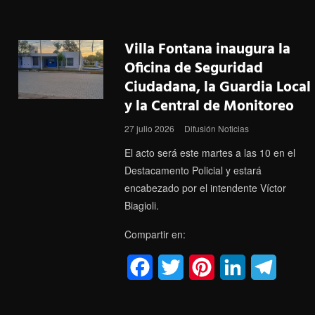
a
w
i
i
e
c
i
n
n
l
Villa Fontana inaugura la
e
t
t
k
e
Oficina de Seguridad
Ciudadana, la Guardia Local
b
t
e
e
g
y la Central de Monitoreo
o
e
r
d
r
27 julio 2026
Difusión Noticias
o
r
e
I
a
El acto será este martes a las 10 en el
k
s
n
m
Destacamento Policial y estará
encabezado por el intendente Víctor
t
Biagioli.
Compartir en:
F
T
P
L
T
a
w
i
i
e