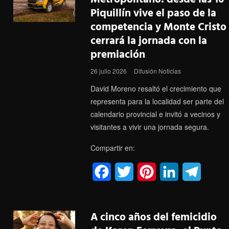
Piquillín vive el paso de la
b
t
e
e
g
competencia y Monte Cristo
o
e
r
d
r
cerrará la jornada con la
o
r
e
I
a
premiación
k
s
n
m
26 julio 2026
Difusión Noticias
t
David Moreno resaltó el crecimiento que
representa para la localidad ser parte del
calendario provincial e invitó a vecinos y
visitantes a vivir una jornada segura.
Compartir en:
F
T
P
L
T
a
w
i
i
e
c
i
n
n
l
A cinco años del femicidio
e
t
t
k
e