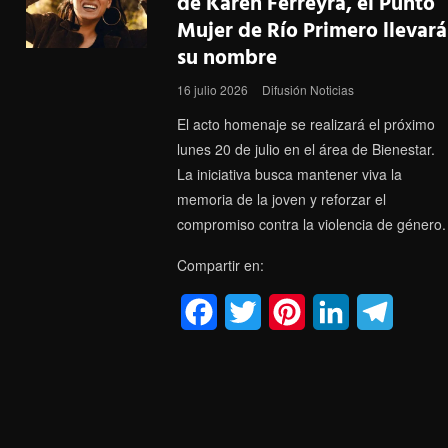
de Karen Ferreyra, el Punto
Mujer de Río Primero llevará
b
t
e
e
g
su nombre
o
e
r
d
r
16 julio 2026
Difusión Noticias
o
r
e
I
a
El acto homenaje se realizará el próximo
k
s
n
m
lunes 20 de julio en el área de Bienestar.
La iniciativa busca mantener viva la
t
memoria de la joven y reforzar el
compromiso contra la violencia de género.
Compartir en:
F
T
P
L
T
a
w
i
i
e
c
i
n
n
l
e
t
t
k
e