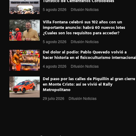
Turístico de Cementerios Cordobeses
b
t
e
e
g
5 agosto 2026
Difusión Noticias
o
e
r
d
r
Villa Fontana celebró sus 102 años con un
o
r
e
I
a
importante anuncio: habrá 60 nuevos lotes
¿Cuales son los requisitos para acceder?
k
s
n
m
5 agosto 2026
Difusión Noticias
t
Del dolor al podio: Pablo Quevedo volvió a
hacer historia en el fisicoculturismo internaciona
4 agosto 2026
Difusión Noticias
Del paso por las calles de Piquillín al gran cierre
en Monte Cristo: así se vivió el Rally
Metropolitano
29 julio 2026
Difusión Noticias