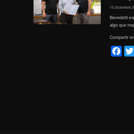
10 diciembre 
o
Benedetti ex
o
algo que mej
k
Compartir en
F
a
c
e
b
o
o
k