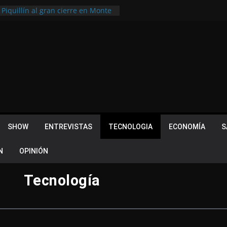
 Piquillín al gran cierre en Monte
ly Metropolitano
tir, pero terminó dejando una
u lugar en el Camino Turístico de
s 102 años con un importante
lotes ¿Cuales son los requisitos
 Quevedo volvió a hacer historia en
acional
SHOW
ENTREVISTAS
TECNOLOGIA
ECONOMÍA
S
N
OPINIÓN
Tecnología