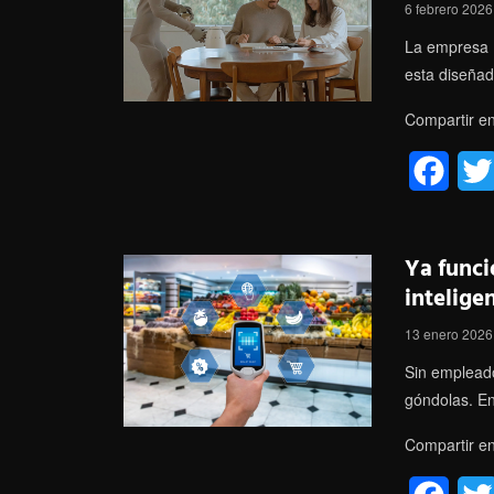
b
6 febrero 2026
o
La empresa 1
esta diseñad
o
Compartir en
k
F
a
c
Ya func
e
intelige
b
13 enero 2026
o
Sin empleado
góndolas. E
o
Compartir en
k