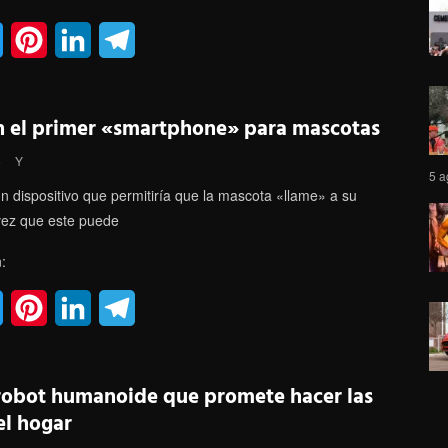
T
P
L
T
w
i
i
e
i
n
n
l
n el primer «smartphone» para mascotas
t
t
k
e
6
Y
5 a
t
e
e
g
un dispositivo que permitiría que la mascota «llame» a su
e
r
d
r
vez que este puede
r
e
I
a
:
s
n
m
T
P
L
T
t
w
i
i
e
i
n
n
l
robot humanoide que promete hacer las
t
t
k
e
el hogar