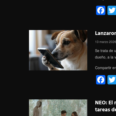
F
a
c
Lanzaro
e
13 marzo 202
b
Se trata de 
o
dueño, a la 
o
Compartir en
k
F
a
c
NEO: El 
e
tareas d