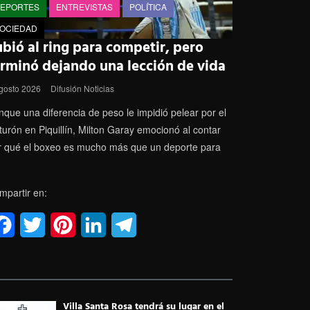
EPORTES
ENTREVISTAS
POLÍTICA
OCIEDAD
bió al ring para competir, pero
erminó dejando una lección de vida
gosto 2026
Difusión Noticias
nque una diferencia de peso le impidió pelear por el
turón en Piquillín, Milton Garay emocionó al contar
r qué el boxeo es mucho más que un deporte para
mpartir en:
F
T
P
L
T
a
w
i
i
e
c
i
n
n
l
e
t
t
k
e
Villa Santa Rosa tendrá su lugar en el