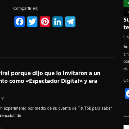
D
Compartir en:
S
Su
F
T
P
L
T
t
a
w
i
i
e
6 a
c
i
n
n
l
Au
e
t
t
k
e
cin
po
b
t
e
e
g
él.
viral porque dijo que lo invitaron a un
o
e
r
d
r
to como «Espectador Digital» y era
Co
o
r
e
I
a
k
s
n
m
Y
t
un experimento por medio de su cuenta de Tik Tok para saber
 reacción de
: