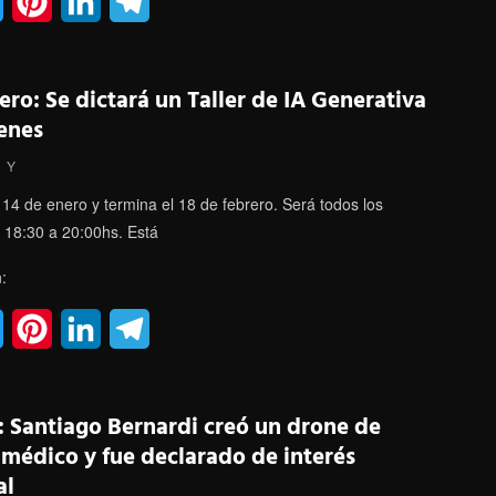
T
P
L
T
w
i
i
e
i
n
n
l
ero: Se dictará un Taller de IA Generativa
t
t
k
e
enes
t
e
e
g
Y
e
r
d
r
14 de enero y termina el 18 de febrero. Será todos los
 18:30 a 20:00hs. Está
r
e
I
a
:
s
n
m
t
T
P
L
T
w
i
i
e
i
n
n
l
: Santiago Bernardi creó un drone de
t
t
k
e
 médico y fue declarado de interés
al
t
e
e
g