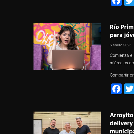
F
a
c
Río Prim
e
para jóv
b
6 enero 2026
o
Comienza el 
miércoles de
o
Compartir en
k
F
a
c
Arroyito
e
delivery
municip
b