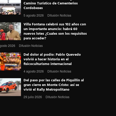
Camino Turístico de Cementerios
b
t
e
e
g
Cordobeses
o
e
r
d
r
5 agosto 2026
Difusión Noticias
o
r
e
I
a
Villa Fontana celebró sus 102 años con
un importante anuncio: habrá 60
k
s
n
m
nuevos lotes ¿Cuales son los requisitos
para acceder?
t
gosto 2026
Difusión Noticias
Del dolor al podio: Pablo Quevedo
volvió a hacer historia en el
fisicoculturismo internacional
4 agosto 2026
Difusión Noticias
Del paso por las calles de Piquillín al
gran cierre en Monte Cristo: así se
vivió el Rally Metropolitano
29 julio 2026
Difusión Noticias