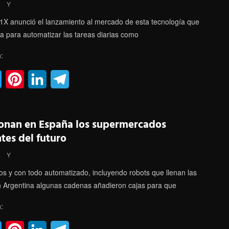
t
e
e
g
Y
e
r
d
r
X anunció el lanzamiento al mercado de esta tecnología que
a para automatizar las tareas diarias como
r
e
I
a
:
s
n
m
t
T
P
L
T
w
i
i
e
i
n
n
l
ionan en España los supermercados
t
t
k
e
ntes del futuro
t
e
e
g
Y
e
r
d
r
s y con todo automatizado, incluyendo robots que llenan las
n Argentina algunas cadenas añadieron cajas para que
r
e
I
a
:
s
n
m
t