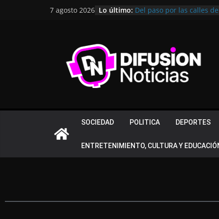
Lo último:
Del paso por las calles de
7 agosto 2026
Cristo: así se vivió el Ral
Subió al ring para compe
lección de vida
Villa Santa Rosa tendrá s
Cementerios Cordobeses
Villa Fontana celebró su
anuncio: habrá 60 nuevos 
para acceder?
Del dolor al podio: Pablo
el fisicoculturismo intern
SOCIEDAD
POLITICA
DEPORTES
ENTRETENIMIENTO, CULTURA Y EDUCACIÓ