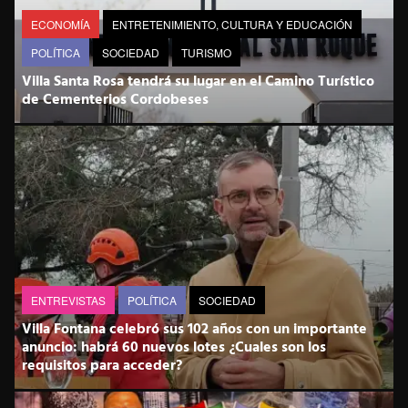
ECONOMÍA
ENTRETENIMIENTO, CULTURA Y EDUCACIÓN
POLÍTICA
SOCIEDAD
TURISMO
Villa Santa Rosa tendrá su lugar en el Camino Turístico
de Cementerios Cordobeses
ENTREVISTAS
POLÍTICA
SOCIEDAD
Villa Fontana celebró sus 102 años con un importante
anuncio: habrá 60 nuevos lotes ¿Cuales son los
requisitos para acceder?