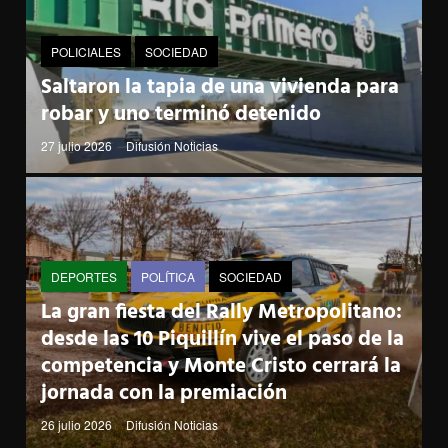
POLICIALES
SOCIEDAD
Saltaron la tapia de una vivienda para
robar y uno terminó detenido
27 julio 2026
Difusión Noticias
DEPORTES
POLÍTICA
SOCIEDAD
La gran fiesta del Rally Metropolitano:
desde las 10 Piquillín vive el paso de la
competencia y Monte Cristo cerrará la
jornada con la premiación
26 julio 2026
Difusión Noticias