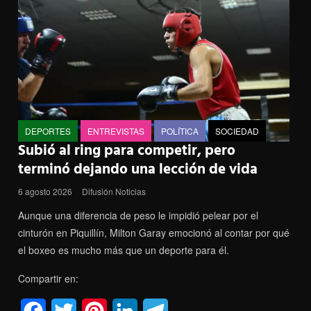
DEPORTES
ENTREVISTAS
POLÍTICA
SOCIEDAD
Subió al ring para competir, pero
terminó dejando una lección de vida
6 agosto 2026
Difusión Noticias
Aunque una diferencia de peso le impidió pelear por el
cinturón en Piquillín, Milton Garay emocionó al contar por qué
el boxeo es mucho más que un deporte para él.
Compartir en:
F
T
P
L
T