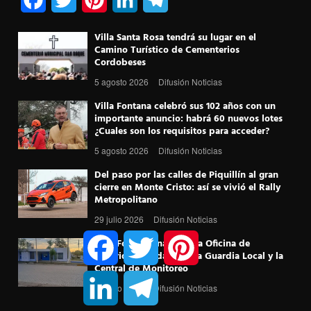
a
w
i
i
e
Villa Santa Rosa tendrá su lugar en el
c
i
n
n
l
Camino Turístico de Cementerios
Cordobeses
e
t
t
k
e
5 agosto 2026
Difusión Noticias
b
t
e
e
g
Villa Fontana celebró sus 102 años con un
importante anuncio: habrá 60 nuevos lotes
o
e
r
d
r
¿Cuales son los requisitos para acceder?
o
r
e
I
a
5 agosto 2026
Difusión Noticias
k
s
n
m
Del paso por las calles de Piquillín al gran
cierre en Monte Cristo: así se vivió el Rally
t
Metropolitano
29 julio 2026
Difusión Noticias
F
T
P
Villa Fontana inaugura la Oficina de
a
w
i
Seguridad Ciudadana, la Guardia Local y la
c
i
n
Central de Monitoreo
e
t
t
L
T
b
t
e
i
e
27 julio 2026
Difusión Noticias
o
e
r
n
l
o
r
e
k
e