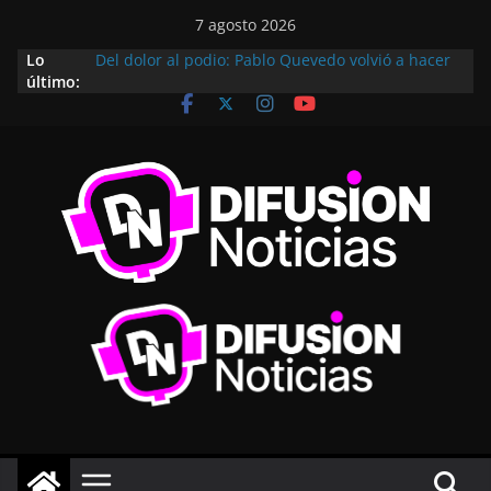
7 agosto 2026
Lo
Villa Fontana celebró sus 102 años con un
último:
importante anuncio: habrá 60 nuevos lotes
¿Cuales son los requisitos para acceder?
Del dolor al podio: Pablo Quevedo volvió a hacer
historia en el fisicoculturismo internacional
Del paso por las calles de Piquillín al gran cierre
en Monte Cristo: así se vivió el Rally
Metropolitano
Subió al ring para competir, pero terminó
dejando una lección de vida
Villa Santa Rosa tendrá su lugar en el Camino
Turístico de Cementerios Cordobeses