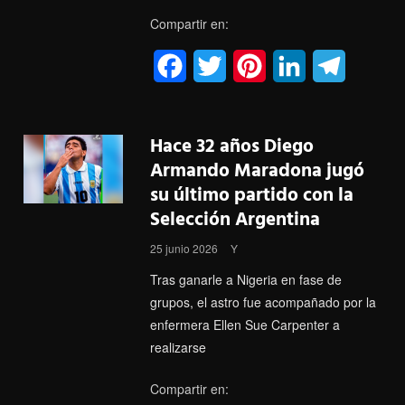
t
Compartir en:
F
T
P
L
T
a
w
i
i
e
c
i
n
n
l
Hace 32 años Diego
e
t
t
k
e
Armando Maradona jugó
su último partido con la
b
t
e
e
g
Selección Argentina
o
e
r
d
r
25 junio 2026
Y
o
r
e
I
a
Tras ganarle a Nigeria en fase de
k
s
n
m
grupos, el astro fue acompañado por la
enfermera Ellen Sue Carpenter a
t
realizarse
Compartir en: