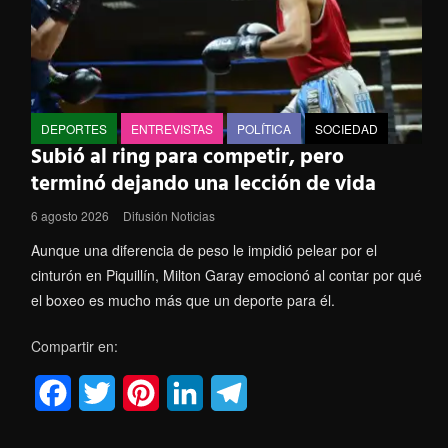
DEPORTES
ENTREVISTAS
POLÍTICA
SOCIEDAD
Subió al ring para competir, pero
terminó dejando una lección de vida
6 agosto 2026
Difusión Noticias
Aunque una diferencia de peso le impidió pelear por el
cinturón en Piquillín, Milton Garay emocionó al contar por qué
el boxeo es mucho más que un deporte para él.
Compartir en:
F
T
P
L
T
a
w
i
i
e