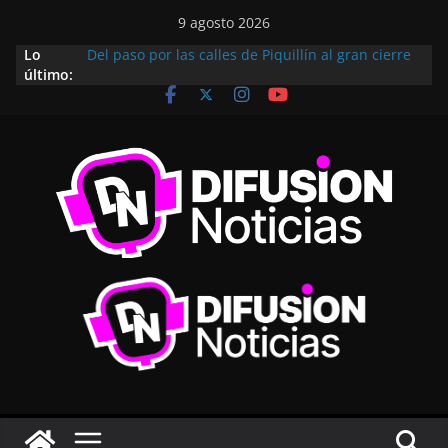
9 agosto 2026
Lo
Del paso por las calles de Piquillín al gran cierre
último:
en Monte Cristo: así se vivió el Rally
Metropolitano
Subió al ring para competir, pero terminó
dejando una lección de vida
Villa Santa Rosa tendrá su lugar en el Camino
Turístico de Cementerios Cordobeses
Villa Fontana celebró sus 102 años con un
importante anuncio: habrá 60 nuevos lotes
¿Cuales son los requisitos para acceder?
Del dolor al podio: Pablo Quevedo volvió a hacer
historia en el fisicoculturismo internacional