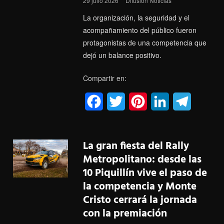
29 julio 2026
Difusión Noticias
t
La organización, la seguridad y el
acompañamiento del público fueron
protagonistas de una competencia que
dejó un balance positivo.
Compartir en:
F
T
P
L
T
a
w
i
i
e
c
i
n
n
l
La gran fiesta del Rally
e
t
t
k
e
Metropolitano: desde las
10 Piquillín vive el paso de
b
t
e
e
g
la competencia y Monte
o
e
r
d
r
Cristo cerrará la jornada
o
r
e
I
a
con la premiación