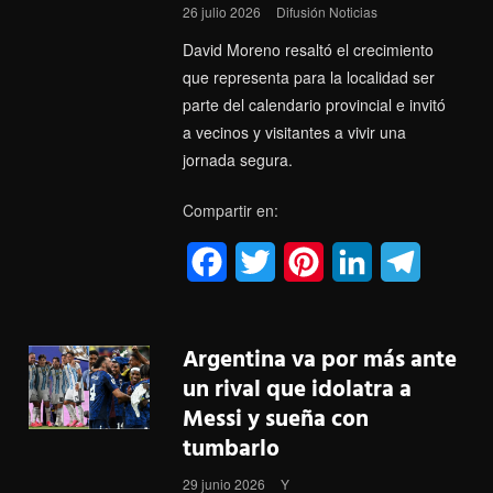
k
s
n
m
26 julio 2026
Difusión Noticias
t
David Moreno resaltó el crecimiento
que representa para la localidad ser
parte del calendario provincial e invitó
a vecinos y visitantes a vivir una
jornada segura.
Compartir en:
F
T
P
L
T
a
w
i
i
e
c
i
n
n
l
Argentina va por más ante
e
t
t
k
e
un rival que idolatra a
Messi y sueña con
b
t
e
e
g
tumbarlo
o
e
r
d
r
29 junio 2026
Y