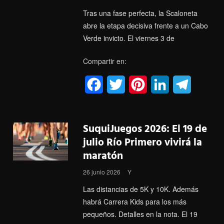
o
r
e
I
a
Tras una fase perfecta, la Scaloneta
k
s
n
m
abre la etapa decisiva frente a un Cabo
Verde invicto. El viernes 3 de
t
Compartir en:
F
T
P
L
T
a
w
i
i
e
c
i
n
n
l
SuquiJuegos 2026: El 19 de
e
t
t
k
e
julio Río Primero vivirá la
maratón
b
t
e
e
g
26 junio 2026
Y
o
e
r
d
r
Las distancias de 5K y 10K. Además
o
r
e
I
a
habrá Carrera Kids para los más
k
s
n
m
pequeños. Detalles en la nota. El 19