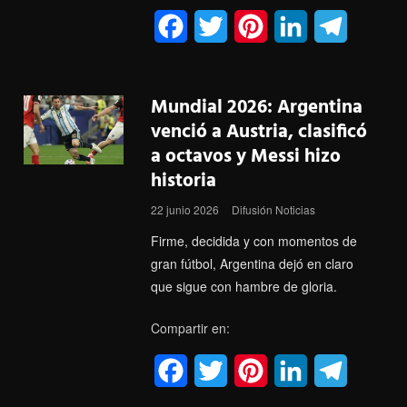
F
T
P
L
T
a
w
i
i
e
c
i
n
n
l
Mundial 2026: Argentina
e
t
t
k
e
venció a Austria, clasificó
a octavos y Messi hizo
b
t
e
e
g
historia
o
e
r
d
r
22 junio 2026
Difusión Noticias
o
r
e
I
a
Firme, decidida y con momentos de
k
s
n
m
gran fútbol, Argentina dejó en claro
que sigue con hambre de gloria.
t
Compartir en:
F
T
P
L
T
a
w
i
i
e