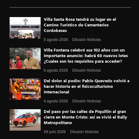
c
i
n
n
l
e
t
t
k
e
Villa Santa Rosa tendrá su lugar en el
Camino Turístico de Cementerios
b
t
e
e
g
Cordobeses
o
e
r
d
r
5 agosto 2026
Difusión Noticias
o
r
e
I
a
Villa Fontana celebró sus 102 años con un
importante anuncio: habrá 60 nuevos lotes
k
s
n
m
¿Cuales son los requisitos para acceder?
5 agosto 2026
Difusión Noticias
t
Del dolor al podio: Pablo Quevedo volvió a
hacer historia en el fisicoculturismo
internacional
4 agosto 2026
Difusión Noticias
Del paso por las calles de Piquillín al gran
cierre en Monte Cristo: así se vivió el Rally
Metropolitano
29 julio 2026
Difusión Noticias