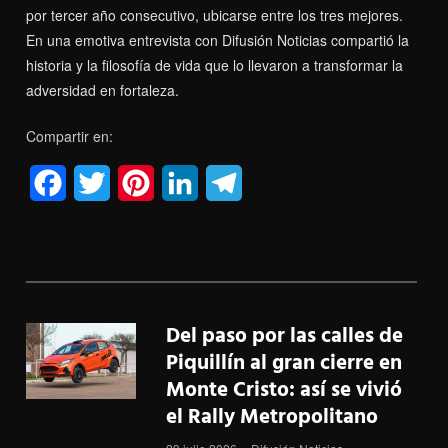
por tercer año consecutivo, ubicarse entre los tres mejores.
En una emotiva entrevista con Difusión Noticias compartió la
historia y la filosofía de vida que lo llevaron a transformar la
adversidad en fortaleza.
Compartir en:
F
T
P
L
T
a
w
i
i
e
c
i
n
n
l
e
t
t
k
e
b
t
e
e
g
Del paso por las calles de
Piquillín al gran cierre en
o
e
r
d
r
Monte Cristo: así se vivió
o
r
e
I
a
el Rally Metropolitano
k
s
n
m