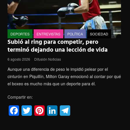
DEPORTES
ENTREVISTAS
POLÍTICA
SOCIEDAD
Subió al ring para competir, pero
terminó dejando una lección de vida
6 agosto 2026
Difusión Noticias
Aunque una diferencia de peso le impidió pelear por el
cinturón en Piquillín, Milton Garay emocionó al contar por qué
el boxeo es mucho más que un deporte para él.
Compartir en:
F
T
P
L
T
a
w
i
i
e