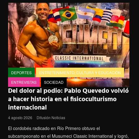
c
i
n
n
l
e
t
t
k
e
b
t
e
e
g
o
e
r
d
r
o
r
e
I
a
k
s
n
m
t
DEPORTES
ENTRETENIMIENTO, CULTURA Y EDUCACIÓN
ENTREVISTAS
SOCIEDAD
Del dolor al podio: Pablo Quevedo volvió
a hacer historia en el fisicoculturismo
internacional
4 agosto 2026
Difusión Noticias
El cordobés radicado en Río Primero obtuvo el
subcampeonato en el Musumeci Classic International y logró,