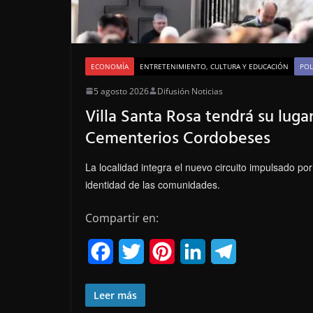
ECONOMÍA
ENTRETENIMIENTO, CULTURA Y EDUCACIÓN
POL
5 agosto 2026
Difusión Noticias
Villa Santa Rosa tendrá su luga
Cementerios Cordobeses
La localidad integra el nuevo circuito impulsado por 
identidad de las comunidades.
Compartir en:
F
T
P
L
T
a
w
i
i
e
Leer más
c
i
n
n
l