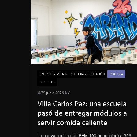
b
t
e
e
g
o
e
r
d
r
o
r
e
I
a
k
s
n
m
t
ENTRETENIMIENTO, CULTURA Y EDUCACIÓN
POLÍTICA
SOCIEDAD
29 junio 2026
Y
Villa Carlos Paz: una escuela
pasó de entregar módulos a
servir comida caliente
La nueva cocina del IPEM 190 beneficiará a 396