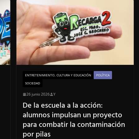
t
ENTRETENIMIENTO, CULTURA Y EDUCACIÓN
POLÍTICA
SOCIEDAD
26 junio 2026
Y
De la escuela a la acción:
alumnos impulsan un proyecto
para combatir la contaminación
por pilas