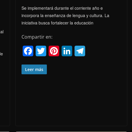
Se implementará durante el corriente año e
incorpora la enseñanza de lengua y cultura. La
iniciativa busca fortalecer la educación
al
Compartir en:
F
T
P
L
T
de
a
w
i
i
e
Leer más
c
i
n
n
l
e
t
t
k
e
b
t
e
e
g
o
e
r
d
r
o
r
e
I
a
k
s
n
m