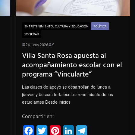
t
ENTRETENIMIENTO, CULTURA Y EDUCACIÓN
POLÍTICA
SOCIEDAD
24 junio 2026
Y
Villa Santa Rosa apuesta al
acompañamiento escolar con el
programa “Vincularte”
Las clases de apoyo se desarrollan de lunes a
jueves y buscan fortalecer el rendimiento de los
estudiantes Desde inicios
Compartir en:
F
T
P
L
T