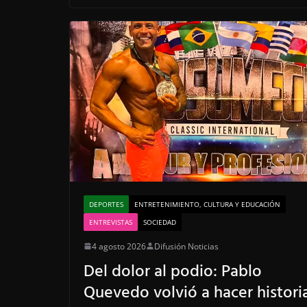
e
t
t
k
e
b
t
e
e
g
o
e
r
d
r
o
r
e
I
a
k
s
n
m
t
DEPORTES
ENTRETENIMIENTO, CULTURA Y EDUCACIÓN
ENTREVISTAS
SOCIEDAD
4 agosto 2026
Difusión Noticias
Del dolor al podio: Pablo
Quevedo volvió a hacer histori