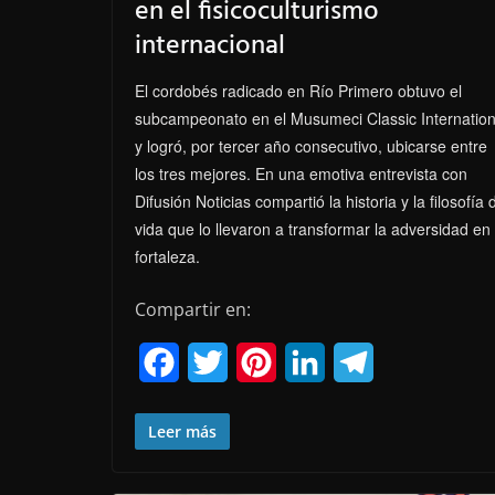
en el fisicoculturismo
internacional
El cordobés radicado en Río Primero obtuvo el
subcampeonato en el Musumeci Classic Internation
y logró, por tercer año consecutivo, ubicarse entre
los tres mejores. En una emotiva entrevista con
Difusión Noticias compartió la historia y la filosofía 
vida que lo llevaron a transformar la adversidad en
fortaleza.
Compartir en:
F
T
P
L
T
a
w
i
i
e
Leer más
c
i
n
n
l
e
t
t
k
e