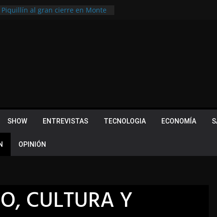
 Quevedo volvió a hacer historia en
acional
 Piquillín al gran cierre en Monte
ly Metropolitano
tir, pero terminó dejando una
u lugar en el Camino Turístico de
s 102 años con un importante
lotes ¿Cuales son los requisitos
SHOW
ENTREVISTAS
TECNOLOGIA
ECONOMÍA
S
N
OPINIÓN
O, CULTURA Y