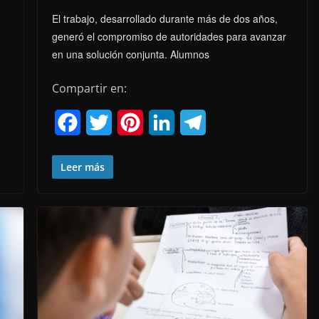
El trabajo, desarrollado durante más de dos años,
generó el compromiso de autoridades para avanzar
en una solución conjunta. Alumnos
Compartir en:
F
T
P
L
T
a
w
i
i
e
Leer más
c
i
n
n
l
e
t
t
k
e
b
t
e
e
g
o
e
r
d
r
o
r
e
I
a
k
s
n
m