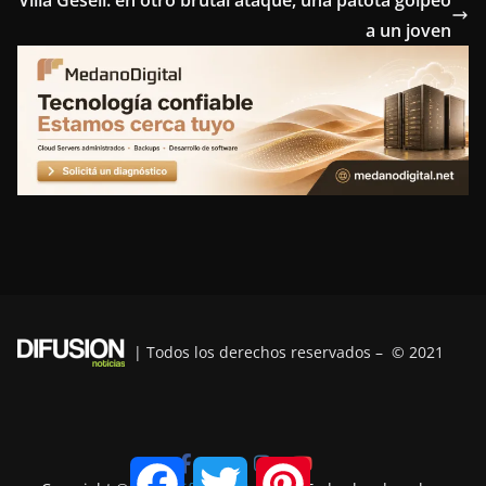
o
e
r
d
r
a un joven
o
r
e
I
a
k
s
n
m
t
| Todos los derechos reservados – © 2021
F
T
P
a
w
i