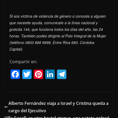
Si sos víctima de violencia de género o conocés a alguien
que necesite ayuda, comunicate a la línea nacional y
gratuita 144, que funciona todos los días del año, las 24
horas. También podés dirigirte al Polo Integral de la Mujer
(teléfono 0800 888 9898, Entre Ríos 680, Córdoba
Capital).
Compartir en:
F
T
P
L
T
a
w
i
i
e
c
i
n
n
l
e
t
t
k
e
Alberto Fernández viaja a Israel y Cristina queda a
cargo del Ejecutivo
b
t
e
e
g
Villa Gesell: en otro brutal ataque, una patota golpeó