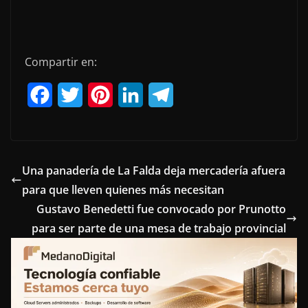
Compartir en:
F
T
P
L
T
a
w
i
i
e
c
i
n
n
l
e
t
t
k
e
Una panadería de La Falda deja mercadería afuera
para que lleven quienes más necesitan
b
t
e
e
g
Gustavo Benedetti fue convocado por Prunotto
o
e
r
d
r
para ser parte de una mesa de trabajo provincial
o
r
e
I
a
k
s
n
m
t