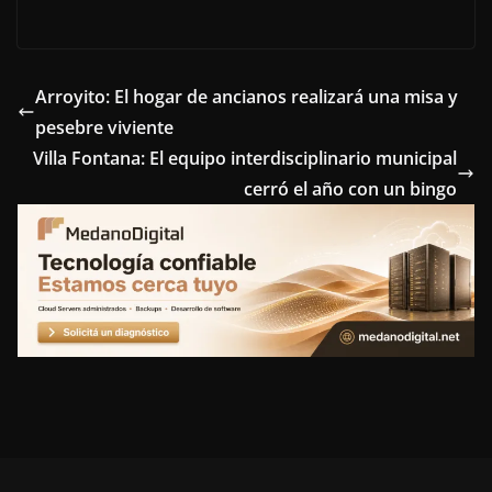
a
w
i
i
e
c
i
n
n
l
e
t
t
k
e
Arroyito: El hogar de ancianos realizará una misa y
pesebre viviente
b
t
e
e
g
Villa Fontana: El equipo interdisciplinario municipal
o
e
r
d
r
cerró el año con un bingo
o
r
e
I
a
k
s
n
m
t