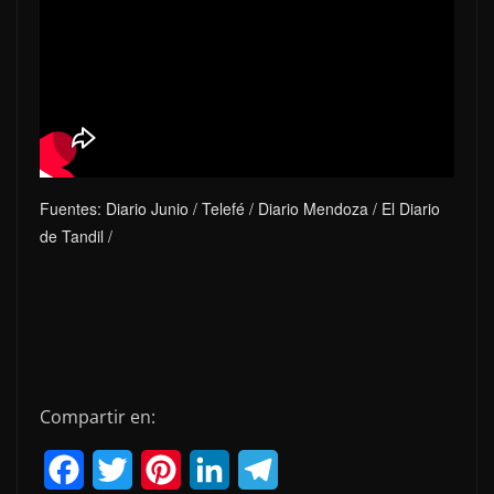
Fuentes: Diario Junio / Telefé / Diario Mendoza / El Diario
de Tandil /
Compartir en:
F
T
P
L
T