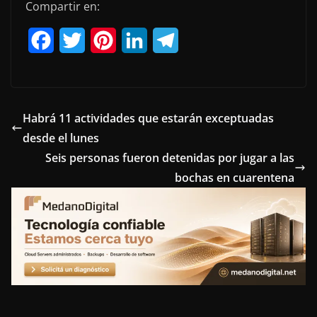
Compartir en:
F
T
P
L
T
a
w
i
i
e
c
i
n
n
l
e
t
t
k
e
Habrá 11 actividades que estarán exceptuadas
desde el lunes
b
t
e
e
g
Seis personas fueron detenidas por jugar a las
o
e
r
d
r
bochas en cuarentena
o
r
e
I
a
k
s
n
m
t