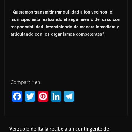
“Queremos transmitir tranquilidad a los vecinos: el
municipio está realizando el seguimiento del caso con
responsabilidad, interviniendo de manera inmediata y
articulando con los organismos competentes”
.
Compartir en:
F
T
P
L
T
a
w
i
i
e
c
i
n
n
l
e
t
t
k
e
Verzuolo de Italia recibe a un contingente de