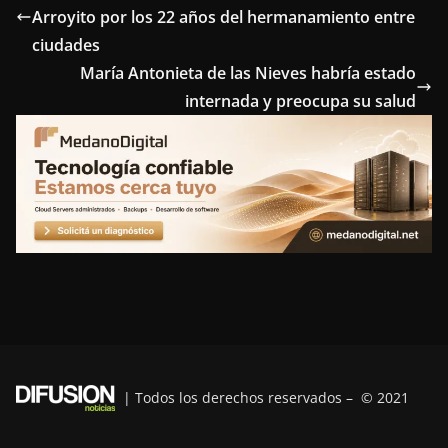
Arroyito por los 22 años del hermanamiento entre
b
t
e
e
g
ciudades
o
e
r
d
r
María Antonieta de las Nieves habría estado
o
r
e
I
a
internada y preocupa su salud
k
s
n
m
t
| Todos los derechos reservados – © 2021