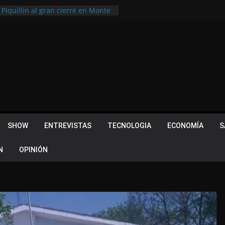
 Piquillín al gran cierre en Monte
ly Metropolitano
tir, pero terminó dejando una
u lugar en el Camino Turístico de
s 102 años con un importante
lotes ¿Cuales son los requisitos
 Quevedo volvió a hacer historia en
acional
SHOW
ENTREVISTAS
TECNOLOGIA
ECONOMÍA
S
N
OPINIÓN