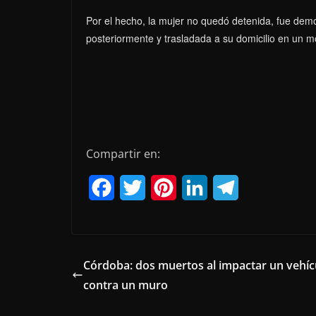
Por el hecho, la mujer no quedó detenida, fue demo
posteriormente y trasladada a su domicilio en un móv
Compartir en:
F
T
P
L
T
a
w
i
i
e
c
i
n
n
l
e
t
t
k
e
Córdoba: dos muertos al impactar un vehíc
contra un muro
b
t
e
e
g
o
e
r
d
r