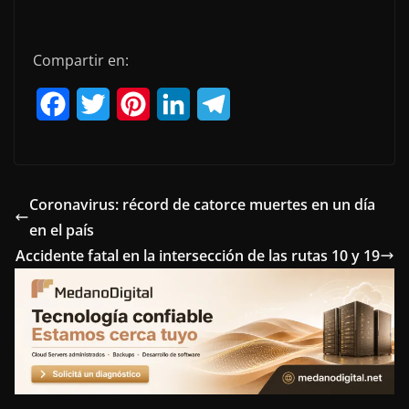
Compartir en:
F
T
P
L
T
a
w
i
i
e
c
i
n
n
l
e
t
t
k
e
Coronavirus: récord de catorce muertes en un día
en el país
b
t
e
e
g
Accidente fatal en la intersección de las rutas 10 y 19
o
e
r
d
r
o
r
e
I
a
k
s
n
m
t