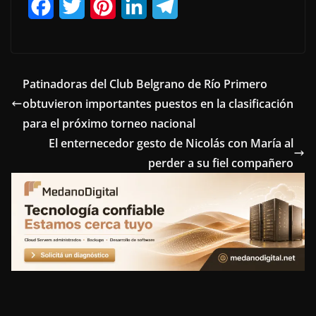
F
T
P
L
T
a
w
i
i
e
c
i
n
n
l
e
t
t
k
e
Patinadoras del Club Belgrano de Río Primero
obtuvieron importantes puestos en la clasificación
b
t
e
e
g
para el próximo torneo nacional
o
e
r
d
r
El enternecedor gesto de Nicolás con María al
o
r
e
I
a
perder a su fiel compañero
k
s
n
m
t