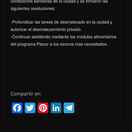
condiciones sanitarias de la ciudad y se tomaron las
siguientes resoluciones:
-Profundizar las tareas de desmalezado en la ciudad y
autorizar el desmalezamiento privado.
-Continuar asistiendo mediante los módulos alimentarios
del programa Paicor a los vecinos más necesitados.
Compartir en:
F
T
P
L
T
a
w
i
i
e
c
i
n
n
l