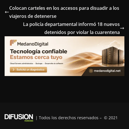
e
t
t
k
e
Colocan carteles en los accesos para disuadir a los
viajeros de detenerse
b
t
e
e
g
La policía departamental informó 18 nuevos
o
e
r
d
r
detenidos por violar la cuarentena
o
r
e
I
a
k
s
n
m
t
| Todos los derechos reservados – © 2021