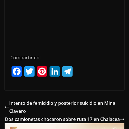
Compartir en:
F
T
P
L
T
a
w
i
i
e
c
i
n
n
l
e
t
t
k
e
Intento de femicidio y posterior suicidio en Mina
Clavero
b
t
e
e
g
Dos camionetas chocaron sobre ruta 17 en Chalacea
o
e
r
d
r