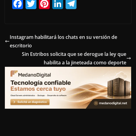
F
T
P
L
T
a
w
i
i
e
c
i
n
n
l
e
t
t
k
e
Instagram habilitará los chats en su versión de
escritorio
b
t
e
e
g
Sin Estribos solicita que se derogue la ley que
o
e
r
d
r
habilita a la jineteada como deporte
o
r
e
I
a
k
s
n
m
t