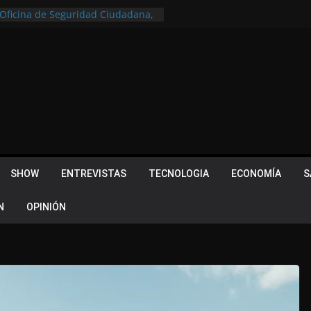
a Oficina de Seguridad Ciudadana,
tral de Monitoreo
u lugar en el Camino Turístico de
s 102 años con un importante
lotes ¿Cuales son los requisitos
 Quevedo volvió a hacer historia en
acional
 Piquillín al gran cierre en Monte
ly Metropolitano
SHOW
ENTREVISTAS
TECNOLOGIA
ECONOMÍA
S
N
OPINIÓN