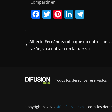
Compartir en:
F
T
P
L
T
a
w
i
i
e
c
i
n
n
l
e
t
t
k
e
Alberto Fernández: «Lo que no entre con la
razón, va a entrar con la fuerza»
b
t
e
e
g
o
e
r
d
r
o
r
e
I
a
k
s
n
m
| Todos los derechos reservados –
t
Copyright © 2026
Difusión Noticias
. Todos los dere