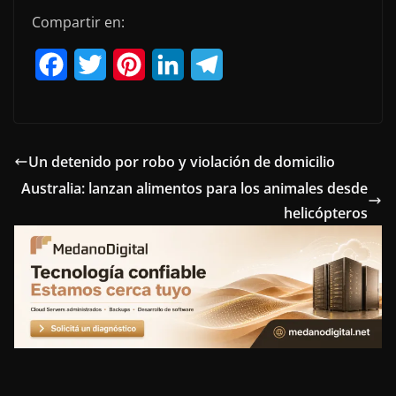
Compartir en:
F
T
P
L
T
a
w
i
i
e
c
i
n
n
l
e
t
t
k
e
Un detenido por robo y violación de domicilio
Australia: lanzan alimentos para los animales desde
b
t
e
e
g
helicópteros
o
e
r
d
r
o
r
e
I
a
k
s
n
m
t