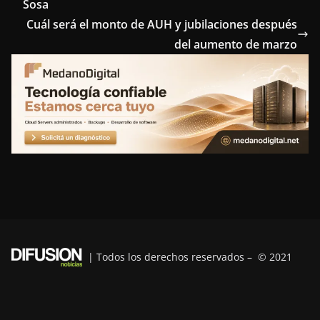
Sosa
b
t
e
e
g
Cuál será el monto de AUH y jubilaciones después
o
e
r
d
r
del aumento de marzo
o
r
e
I
a
k
s
n
m
t
| Todos los derechos reservados – © 2021