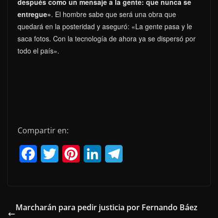
después como un mensaje a la gente: que nunca se
entregue»
. El hombre sabe que será una obra que
quedará en la posteridad y aseguró: «La gente pasa y le
saca fotos. Con la tecnología de ahora ya se dispersó por
todo el país».
Compartir en:
F
T
P
L
T
a
w
i
i
e
c
i
n
n
l
e
t
t
k
e
Marcharán para pedir justicia por Fernando Báez