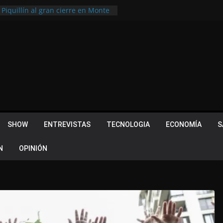
 Piquillín al gran cierre en Monte
ly Metropolitano
tir, pero terminó dejando una
u lugar en el Camino Turístico de
s 102 años con un importante
lotes ¿Cuales son los requisitos
 Quevedo volvió a hacer historia en
acional
SHOW
ENTREVISTAS
TECNOLOGIA
ECONOMÍA
S
N
OPINIÓN