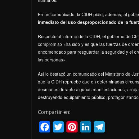
En un comunicado, la CIDH pidió, además, al gobi
inmediato del uso desproporcionado de la fuerz
Respecto al informe de la CIDH, el gobierno de Ch
compromiso «ha sido y es que las fuerzas de orden 
encomendado para resguardar la seguridad y el o
las personas».
Así lo destacó un comunicado del Ministerio de Jus
que la CIDH repruebe que en determinadas circun
desmanes durante algunas manifestaciones, arrojan
destruyendo equipamiento público, protagonizando 
Compartir en:
F
T
P
L
T
a
w
i
i
e