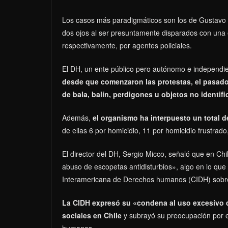
Los casos más paradigmáticos son los de Gustavo Ga
dos ojos al ser presuntamente disparados con una
respectivamente, por agentes policiales.
El DH, un ente público pero autónomo e independi
desde que comenzaron las protestas, el pasado 
de bala, balín, perdigones u objetos no identif
Además,
el organismo ha interpuesto un total d
de ellas 6 por homicidio, 11 por homicidio frustrado,
El director del DH, Sergio Micco, señaló que en Chi
abuso de escopetas antidisturbios», algo en lo que d
Interamericana de Derechos humanos (CIDH) sobre l
La CIDH expresó su «condena al uso excesivo d
sociales en Chile
y subrayó su preocupación por e
humanos.