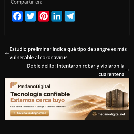
Compartir en:
F
T
P
L
T
a
w
i
i
e
c
i
n
n
l
e
t
t
k
e
Estudio preliminar indica qué tipo de sangre es más
vulnerable al coronavirus
b
t
e
e
g
Doble delito: Intentaron robar y violaron la
o
e
r
d
r
cuarentena
o
r
e
I
a
k
s
n
m
t