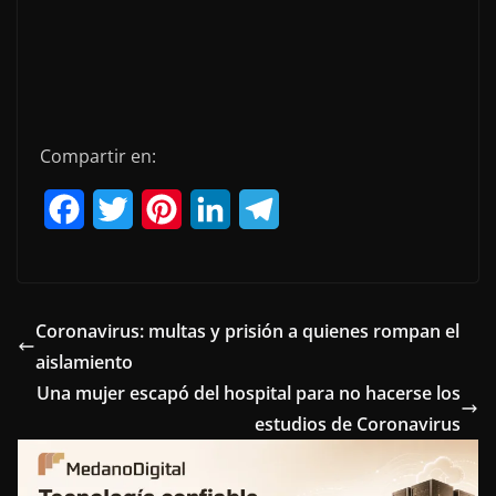
Compartir en:
F
T
P
L
T
a
w
i
i
e
c
i
n
n
l
e
t
t
k
e
Coronavirus: multas y prisión a quienes rompan el
aislamiento
b
t
e
e
g
Una mujer escapó del hospital para no hacerse los
o
e
r
d
r
estudios de Coronavirus
o
r
e
I
a
k
s
n
m