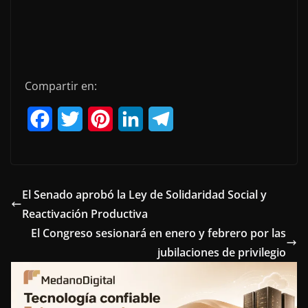
Compartir en:
F
T
P
L
T
a
w
i
i
e
c
i
n
n
l
e
t
t
k
e
El Senado aprobó la Ley de Solidaridad Social y
Reactivación Productiva
b
t
e
e
g
El Congreso sesionará en enero y febrero por las
o
e
r
d
r
jubilaciones de privilegio
o
r
e
I
a
k
s
n
m