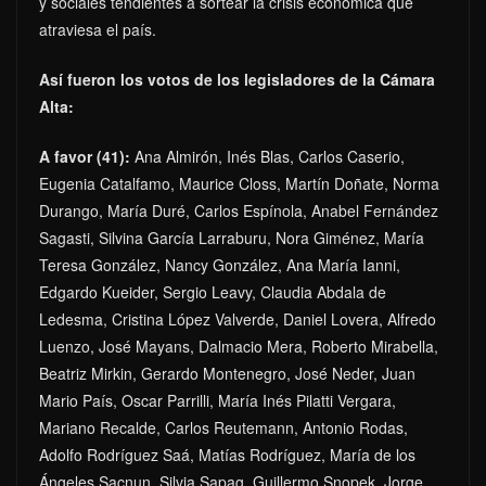
y sociales tendientes a sortear la crisis económica que
atraviesa el país.
Así fueron los votos de los legisladores de la Cámara
Alta:
A favor (41):
Ana Almirón, Inés Blas, Carlos Caserio,
Eugenia Catalfamo, Maurice Closs, Martín Doñate, Norma
Durango, María Duré, Carlos Espínola, Anabel Fernández
Sagasti, Silvina García Larraburu, Nora Giménez, María
Teresa González, Nancy González, Ana María Ianni,
Edgardo Kueider, Sergio Leavy, Claudia Abdala de
Ledesma, Cristina López Valverde, Daniel Lovera, Alfredo
Luenzo, José Mayans, Dalmacio Mera, Roberto Mirabella,
Beatriz Mirkin, Gerardo Montenegro, José Neder, Juan
Mario País, Oscar Parrilli, María Inés Pilatti Vergara,
Mariano Recalde, Carlos Reutemann, Antonio Rodas,
Adolfo Rodríguez Saá, Matías Rodríguez, María de los
Ángeles Sacnun, Silvia Sapag, Guillermo Snopek, Jorge