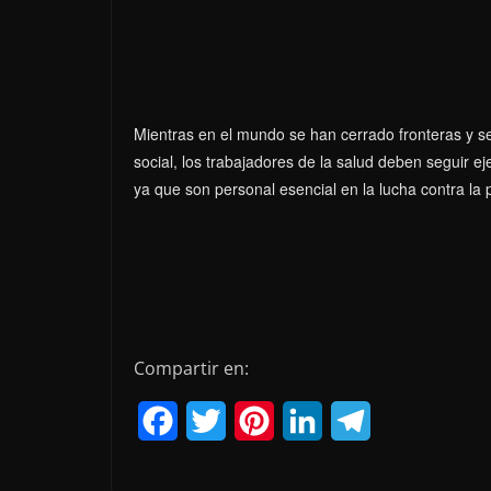
Mientras en el mundo se han cerrado fronteras y s
social, los trabajadores de la salud deben seguir e
ya que son personal esencial en la lucha contra la
Compartir en:
F
T
P
L
T
a
w
i
i
e