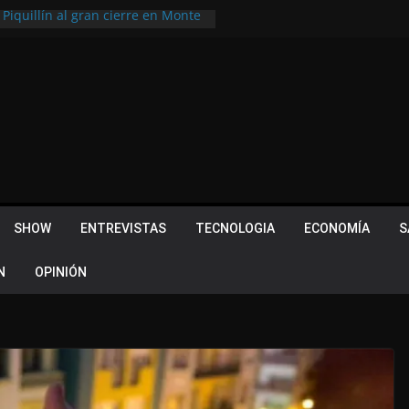
 Piquillín al gran cierre en Monte
ly Metropolitano
tir, pero terminó dejando una
u lugar en el Camino Turístico de
s 102 años con un importante
lotes ¿Cuales son los requisitos
 Quevedo volvió a hacer historia en
acional
SHOW
ENTREVISTAS
TECNOLOGIA
ECONOMÍA
S
N
OPINIÓN