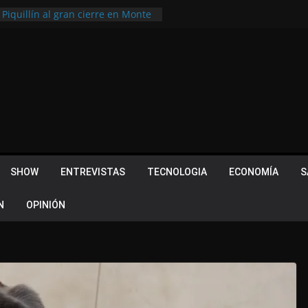
 Piquillín al gran cierre en Monte
ly Metropolitano
tir, pero terminó dejando una
u lugar en el Camino Turístico de
s 102 años con un importante
lotes ¿Cuales son los requisitos
 Quevedo volvió a hacer historia en
acional
SHOW
ENTREVISTAS
TECNOLOGIA
ECONOMÍA
S
N
OPINIÓN