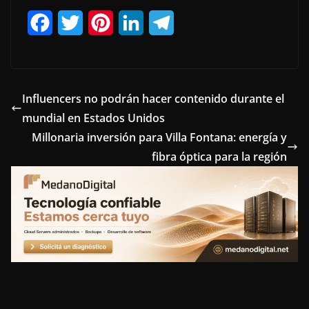
F
T
P
L
T
a
w
i
i
e
c
i
n
n
l
e
t
t
k
e
Influencers no podrán hacer contenido durante el
mundial en Estados Unidos
b
t
e
e
g
Millonaria inversión para Villa Fontana: energía y
o
e
r
d
r
fibra óptica para la región
o
r
e
I
a
k
s
n
m
t