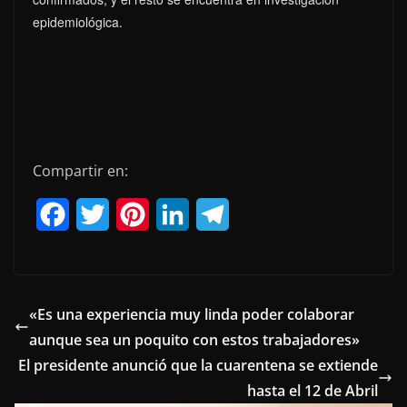
epidemiológica.
Compartir en:
F
T
P
L
T
a
w
i
i
e
c
i
n
n
l
e
t
t
k
e
«Es una experiencia muy linda poder colaborar
aunque sea un poquito con estos trabajadores»
b
t
e
e
g
El presidente anunció que la cuarentena se extiende
o
e
r
d
r
hasta el 12 de Abril