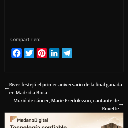
Compartir en:
F
T
P
L
T
a
w
i
i
e
c
i
n
n
l
e
t
t
k
e
River festejó el primer aniversario de la final ganada
en Madrid a Boca
b
t
e
e
g
Murió de cáncer, Marie Fredriksson, cantante de
o
e
r
d
r
Roxette
o
r
e
I
a
k
s
n
m