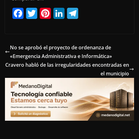
F
T
P
L
T
a
w
i
i
e
c
i
n
n
l
e
t
t
k
e
No se aprobó el proyecto de ordenanza de
«Emergencia Administrativa e Informática»
b
t
e
e
g
Cravero habló de las irregularidades encontradas en
o
e
r
d
r
el municipio
o
r
e
I
a
k
s
n
m
t