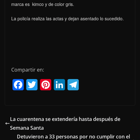
marca es kimco y de color gris.
La policía realiza las actas y dejan asentado lo sucedido.
Compartir en:
F
T
P
L
T
a
w
i
i
e
c
i
n
n
l
e
t
t
k
e
La cuarentena se extendería hasta después de
Semana Santa
b
t
e
e
g
Detuvieron a 33 personas por no cumplir con el