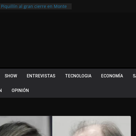
 Piquillín al gran cierre en Monte
ly Metropolitano
tir, pero terminó dejando una
u lugar en el Camino Turístico de
s 102 años con un importante
lotes ¿Cuales son los requisitos
 Quevedo volvió a hacer historia en
acional
SHOW
ENTREVISTAS
TECNOLOGIA
ECONOMÍA
S
N
OPINIÓN