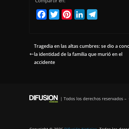
Compartir en:
F
T
P
L
T
a
w
i
i
e
c
i
n
n
l
e
t
t
k
e
Tragedia en las altas cumbres: se dio a con
la identidad de la familia que murió en el
b
t
e
e
g
accidente
o
e
r
d
r
o
r
e
I
a
k
s
n
m
t
| Todos los derechos reservados –