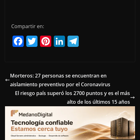
Compartir en:
F
T
P
L
T
a
w
i
i
e
c
i
n
n
l
e
t
t
k
e
Morteros: 27 personas se encuentran en
aislamiento preventivo por el Coronavirus
b
t
e
e
g
El riesgo país superó los 2700 puntos y es el más
o
e
r
d
r
alto de los últimos 15 años
o
r
e
I
a
k
s
n
m
t