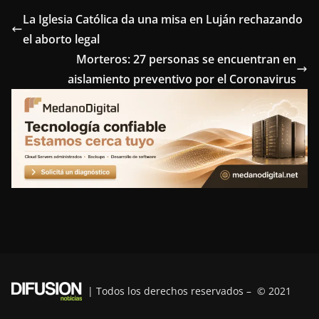
e
t
t
k
e
La Iglesia Católica da una misa en Luján rechazando
el aborto legal
b
t
e
e
g
Morteros: 27 personas se encuentran en
o
e
r
d
r
aislamiento preventivo por el Coronavirus
o
r
e
I
a
k
s
n
m
t
| Todos los derechos reservados – © 2021