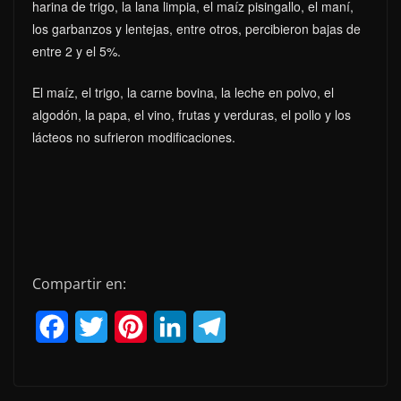
harina de trigo, la lana limpia, el maíz pisingallo, el maní,
los garbanzos y lentejas, entre otros, percibieron bajas de
entre 2 y el 5%.
El maíz, el trigo, la carne bovina, la leche en polvo, el
algodón, la papa, el vino, frutas y verduras, el pollo y los
lácteos no sufrieron modificaciones.
Compartir en:
F
T
P
L
T
a
w
i
i
e
c
i
n
n
l