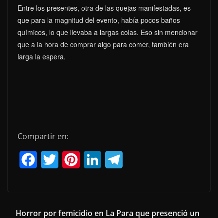
Entre los presentes, otra de las quejas manifestadas, es
que para la magnitud del evento, había pocos baños
químicos, lo que llevaba a largas colas. Eso sin mencionar
que a la hora de comprar algo para comer, también era
larga la espera.
Compartir en:
F
T
P
L
T
a
w
i
i
e
c
i
n
n
l
e
t
t
k
e
Horror por femicidio en La Para que presenció un