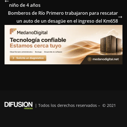
niño de 4 años
b
t
e
e
g
Bomberos de Río Primero trabajaron para rescatar
o
e
r
d
r
un auto de un desagüe en el ingreso del Km658
o
r
e
I
a
k
s
n
m
t
| Todos los derechos reservados – © 2021