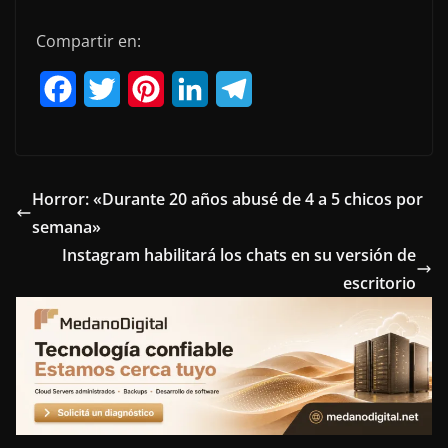
Compartir en:
F
T
P
L
T
a
w
i
i
e
c
i
n
n
l
e
t
t
k
e
Horror: «Durante 20 años abusé de 4 a 5 chicos por
semana»
b
t
e
e
g
Instagram habilitará los chats en su versión de
o
e
r
d
r
escritorio
o
r
e
I
a
k
s
n
m
t