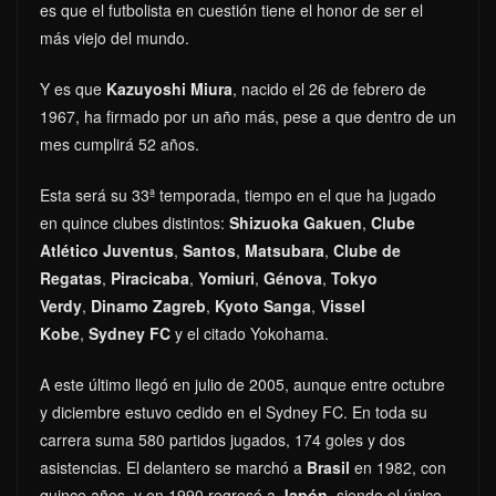
es que el futbolista en cuestión tiene el honor de ser el
más viejo del mundo.
Y es que
Kazuyoshi Miura
, nacido el 26 de febrero de
1967, ha firmado por un año más, pese a que dentro de un
mes cumplirá 52 años.
Esta será su 33ª temporada, tiempo en el que ha jugado
en quince clubes distintos:
Shizuoka Gakuen
,
Clube
Atlético Juventus
,
Santos
,
Matsubara
,
Clube de
Regatas
,
Piracicaba
,
Yomiuri
,
Génova
,
Tokyo
Verdy
,
Dinamo Zagreb
,
Kyoto Sanga
,
Vissel
Kobe
,
Sydney FC
y el citado Yokohama.
A este último llegó en julio de 2005, aunque entre octubre
y diciembre estuvo cedido en el Sydney FC. En toda su
carrera suma 580 partidos jugados, 174 goles y dos
asistencias. El delantero se marchó a
Brasil
en 1982, con
quince años, y en 1990 regresó a
Japón
, siendo el único