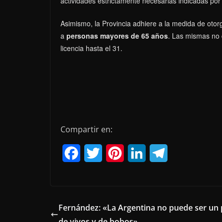
actividades estrictamente necesarias indicadas por 
Asimismo, la Provincia adhiere a la medida de ot
a
personas mayores de 65 años
. Las mismas no 
licencia hasta el 31.
Compartir en:
F
T
P
L
T
a
w
i
i
e
c
i
n
n
l
e
t
t
k
e
Fernández: «La Argentina no puede ser un 
de vivos y de bobos»