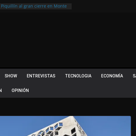
 Piquillín al gran cierre en Monte
ly Metropolitano
tir, pero terminó dejando una
u lugar en el Camino Turístico de
s 102 años con un importante
lotes ¿Cuales son los requisitos
 Quevedo volvió a hacer historia en
acional
SHOW
ENTREVISTAS
TECNOLOGIA
ECONOMÍA
S
N
OPINIÓN