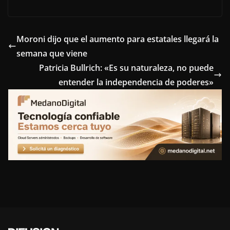
a
w
i
i
e
c
i
n
n
l
e
t
t
k
e
Moroni dijo que el aumento para estatales llegará la
semana que viene
b
t
e
e
g
Patricia Bullrich: «Es su naturaleza, no puede
o
e
r
d
r
entender la independencia de poderes»
o
r
e
I
a
k
s
n
m
t