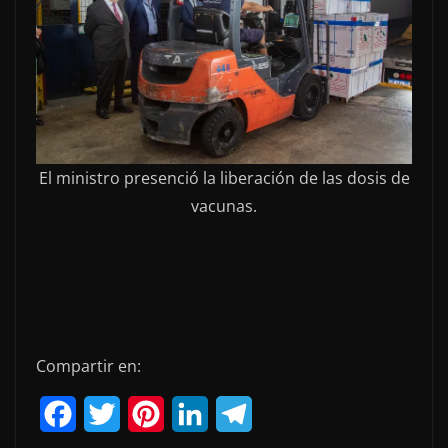
El ministro presenció la liberación de las dosis de
vacunas.
Compartir en:
F
T
P
L
T