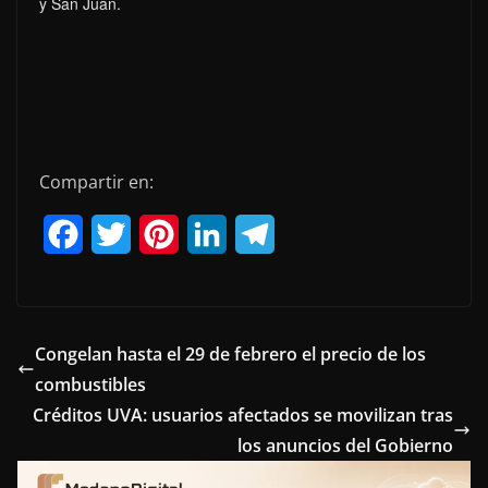
y San Juan.
Compartir en:
F
T
P
L
T
a
w
i
i
e
c
i
n
n
l
e
t
t
k
e
Congelan hasta el 29 de febrero el precio de los
combustibles
b
t
e
e
g
Créditos UVA: usuarios afectados se movilizan tras
o
e
r
d
r
los anuncios del Gobierno
o
r
e
I
a