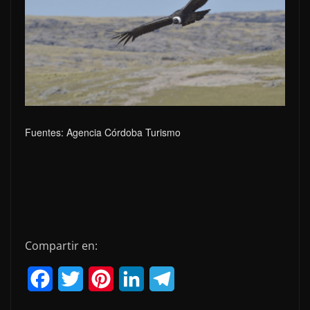
Fuentes: Agencia Córdoba Turismo
Compartir en:
F
T
P
L
T
a
w
i
i
e