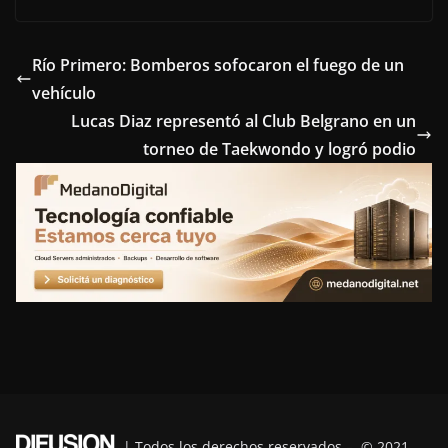
c
i
n
n
l
e
t
t
k
e
Río Primero: Bomberos sofocaron el fuego de un
vehículo
b
t
e
e
g
Lucas Diaz representó al Club Belgrano en un
o
e
r
d
r
torneo de Taekwondo y logró podio
o
r
e
I
a
k
s
n
m
t
| Todos los derechos reservados – © 2021