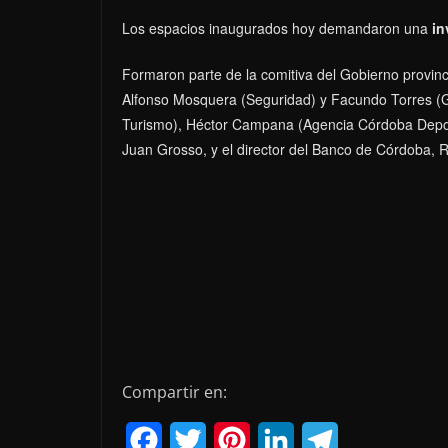
Los espacios inaugurados hoy demandaron una
in
Formaron parte de la comitiva del Gobierno provinci
Alfonso Mosquera (Seguridad) y Facundo Torres (G
Turismo), Héctor Campana (Agencia Córdoba Deporte
Juan Grosso, y el director del Banco de Córdoba, 
Compartir en:
F
T
P
L
T