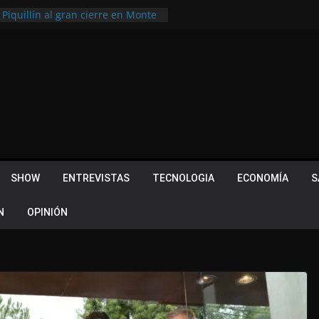
 Piquillín al gran cierre en Monte
ly Metropolitano
tir, pero terminó dejando una
u lugar en el Camino Turístico de
s 102 años con un importante
lotes ¿Cuales son los requisitos
 Quevedo volvió a hacer historia en
acional
SHOW
ENTREVISTAS
TECNOLOGIA
ECONOMÍA
S
N
OPINIÓN