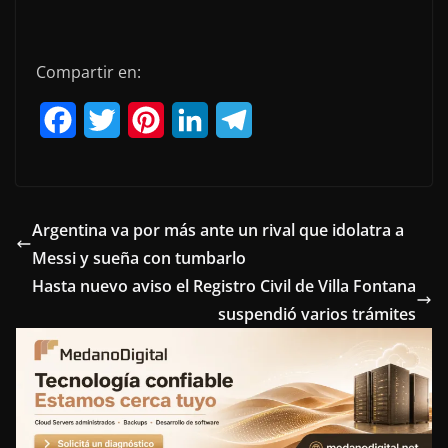
Compartir en:
F
T
P
L
T
a
w
i
i
e
c
i
n
n
l
e
t
t
k
e
Argentina va por más ante un rival que idolatra a
Messi y sueña con tumbarlo
b
t
e
e
g
Hasta nuevo aviso el Registro Civil de Villa Fontana
o
e
r
d
r
suspendió varios trámites
o
r
e
I
a
k
s
n
m
t