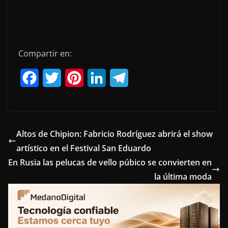
Compartir en:
F
T
P
L
T
a
w
i
i
e
c
i
n
n
l
e
t
t
k
e
Altos de Chipion: Fabricio Rodríguez abrirá el show
artístico en el Festival San Eduardo
b
t
e
e
g
En Rusia las pelucas de vello púbico se convierten en
o
e
r
d
r
la última moda
o
r
e
I
a
k
s
n
m
t