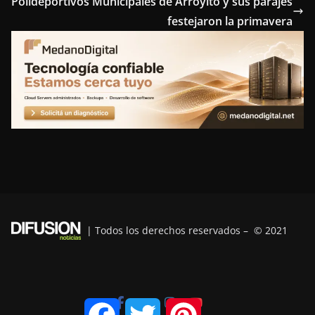
Polideportivos Municipales de Arroyito y sus parajes
o
e
r
d
r
festejaron la primavera
o
r
e
I
a
k
s
n
m
t
| Todos los derechos reservados – © 2021
F
T
P