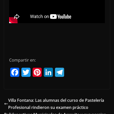
Compartir en:
F
T
P
L
T
a
w
i
i
e
c
i
n
n
l
e
t
t
k
e
Villa Fontana: Las alumnas del curso de Pastelería
Profesional rindieron su examen práctico
b
t
e
e
g