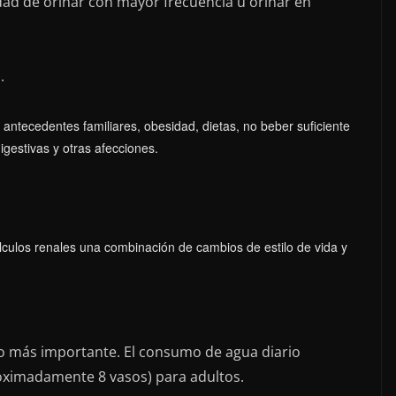
dad de orinar con mayor frecuencia u orinar en
.
antecedentes familiares, obesidad, dietas, no beber suficiente
estivas y otras afecciones.
lculos renales una combinación de cambios de estilo de vida y
io más importante. El consumo de agua diario
roximadamente 8 vasos) para adultos.