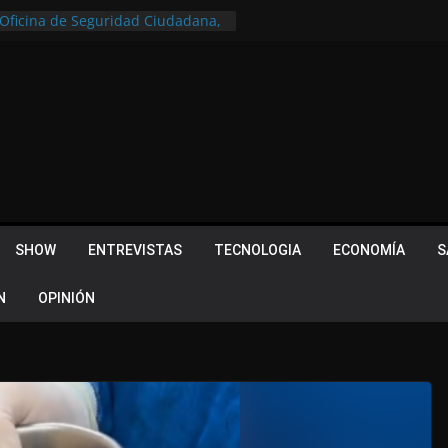
a Oficina de Seguridad Ciudadana,
tral de Monitoreo
u lugar en el Camino Turístico de
s 102 años con un importante
lotes ¿Cuales son los requisitos
 Quevedo volvió a hacer historia en
acional
 Piquillín al gran cierre en Monte
ly Metropolitano
SHOW
ENTREVISTAS
TECNOLOGIA
ECONOMÍA
S
N
OPINIÓN