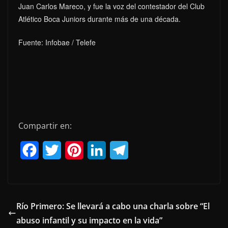
Juan Carlos Mareco, y fue la voz del contestador del Club
Atlético Boca Juniors durante más de una década.
Fuente: Infobae / Telefe
Compartir en:
F
T
P
L
T
a
w
i
i
e
c
i
n
n
l
e
t
t
k
e
Río Primero: Se llevará a cabo una charla sobre “El
abuso infantil y su impacto en la vida”
b
t
e
e
g