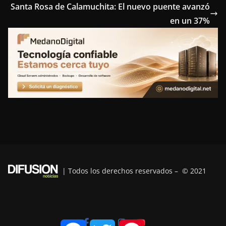
Santa Rosa de Calamuchita: El nuevo puente avanzó
o
e
r
d
r
en un 37%
o
r
e
I
a
k
s
n
m
t
| Todos los derechos reservados – © 2021
F
T
P