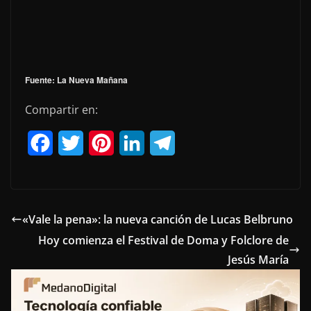
Fuente: La Nueva Mañana
Compartir en:
F
T
P
L
T
a
w
i
i
e
c
i
n
n
l
e
t
t
k
e
«Vale la pena»: la nueva canción de Lucas Belbruno
Hoy comienza el Festival de Doma y Folclore de
b
t
e
e
g
Jesús María
o
e
r
d
r
o
r
e
I
a