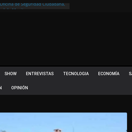
a Oficina de Seguridad Ciudadana,
tral de Monitoreo
u lugar en el Camino Turístico de
s 102 años con un importante
lotes ¿Cuales son los requisitos
 Quevedo volvió a hacer historia en
acional
 Piquillín al gran cierre en Monte
ly Metropolitano
SHOW
ENTREVISTAS
TECNOLOGIA
ECONOMÍA
S
N
OPINIÓN