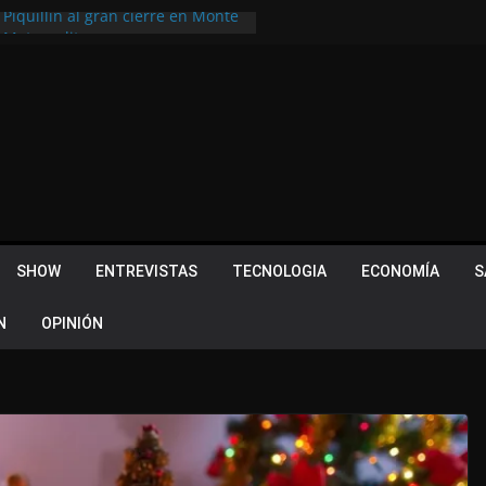
 Piquillín al gran cierre en Monte
ly Metropolitano
tir, pero terminó dejando una
u lugar en el Camino Turístico de
s 102 años con un importante
lotes ¿Cuales son los requisitos
 Quevedo volvió a hacer historia en
acional
SHOW
ENTREVISTAS
TECNOLOGIA
ECONOMÍA
S
N
OPINIÓN