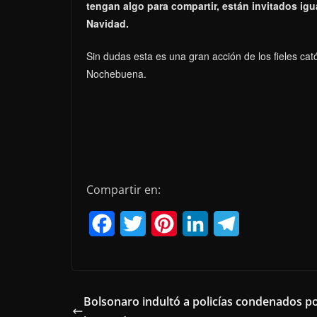
tengan algo para compartir, están invitados igua
Navidad.
Sin dudas esta es una gran acción de los fieles cat
Nochebuena.
Compartir en:
F
T
P
L
T
a
w
i
i
e
c
i
n
n
l
e
t
t
k
e
Bolsonaro indultó a policías condenados p