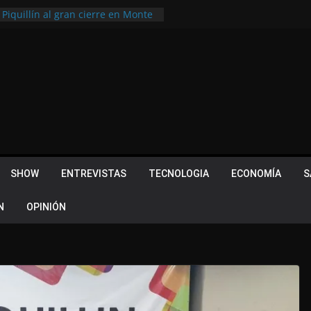
 Piquillín al gran cierre en Monte
ly Metropolitano
tir, pero terminó dejando una
u lugar en el Camino Turístico de
s 102 años con un importante
lotes ¿Cuales son los requisitos
 Quevedo volvió a hacer historia en
acional
SHOW
ENTREVISTAS
TECNOLOGIA
ECONOMÍA
S
N
OPINIÓN