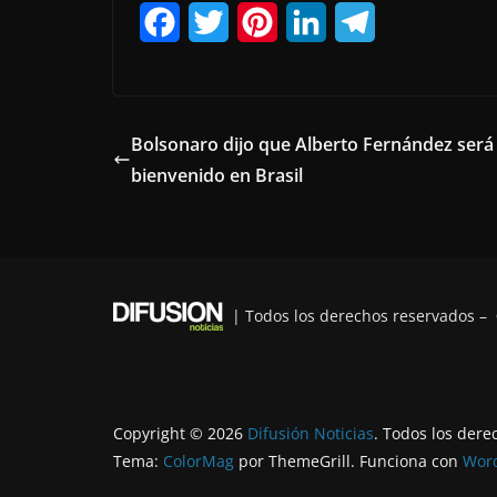
F
T
P
L
T
a
w
i
i
e
c
i
n
n
l
e
t
t
k
e
Bolsonaro dijo que Alberto Fernández será
bienvenido en Brasil
b
t
e
e
g
o
e
r
d
r
o
r
e
I
a
k
s
n
m
| Todos los derechos reservados –
t
Copyright © 2026
Difusión Noticias
. Todos los dere
Tema:
ColorMag
por ThemeGrill. Funciona con
Wor