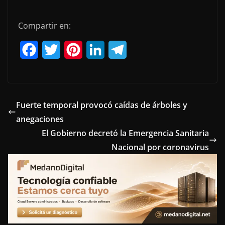
Compartir en:
F
T
P
L
T
a
w
i
i
e
c
i
n
n
l
e
t
t
k
e
Fuerte temporal provocó caídas de árboles y
anegaciones
b
t
e
e
g
El Gobierno decretó la Emergencia Sanitaria
o
e
r
d
r
Nacional por coronavirus
o
r
e
I
a
k
s
n
m
t